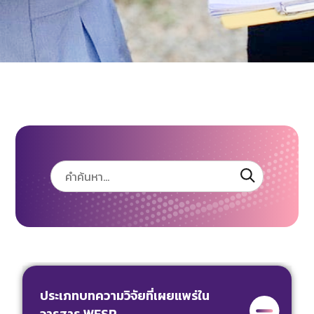
ประเภทบทความวิจัยที่เผยแพร่ใน
วารสาร WESR